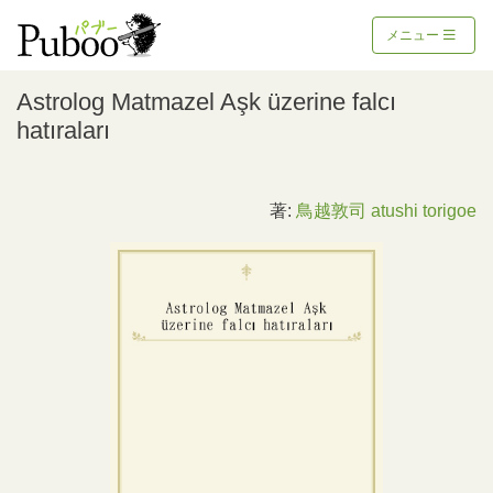
メニュー
Astrolog Matmazel Aşk üzerine falcı
hatıraları
著:
鳥越敦司 atushi torigoe