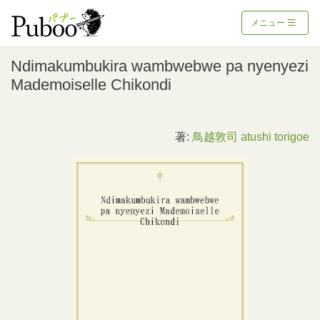
メニュー
Ndimakumbukira wambwebwe pa nyenyezi
Mademoiselle Chikondi
著:
鳥越敦司 atushi torigoe