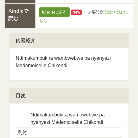
Kindleで
Kindleに送る
※要設定
設定方法はこ
New
読む
ちら
内容紹介
Ndimakumbukira wambwebwe pa nyenyezi
Mademoiselle Chikondi
目次
Ndimakumbukira wambwebwe pa
nyenyezi Mademoiselle Chikondi
奥付