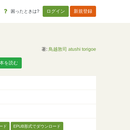
困ったときは?
ログイン
新規登録
著:
鳥越敦司 atushi torigoe
本を読む
ード
EPUB形式でダウンロード