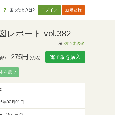
困ったときは?
ログイン
新規登録
ポート vol.382
著:
佐々木俊尚
275円
電子版を購入
価格：
(税込)
本を読む
成
16年02月01日
F：18ページ