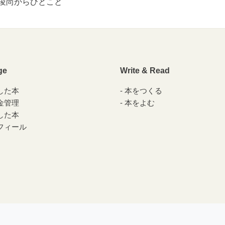
俊尚からひとこと
ge
Write & Read
した本
本をつくる
金管理
本をよむ
した本
フィール