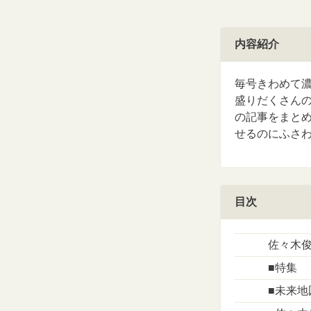
内容紹介
毎号きわめて濃
盛りだくさん
の記事をまと
せるのにふさ
目次
佐々木俊
■特集
■未来地