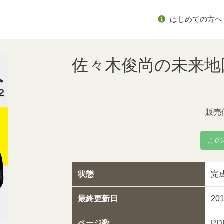
はじめての方へ
佐々木俊尚の未来地図レ
販売
この
状態
完
最終更新日
20
ページ数
PD