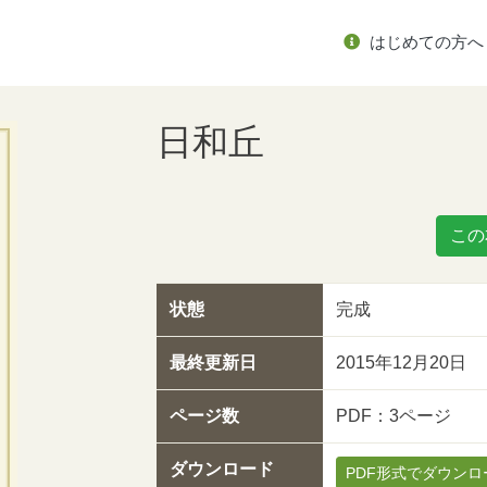
はじめての方へ
日和丘
この
状態
完成
最終更新日
2015年12月20日
ページ数
PDF：3ページ
ダウンロード
PDF形式でダウンロ