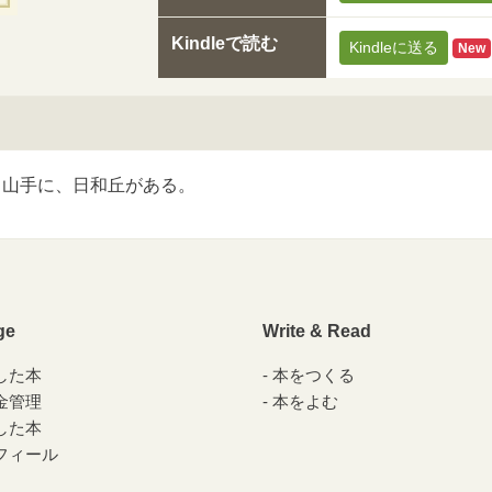
Kindleで読む
Kindleに送る
New
山手に、日和丘がある。
ge
Write & Read
した本
本をつくる
金管理
本をよむ
した本
フィール