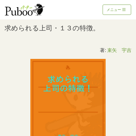
メニュー
求められる上司・１３の特徴。
著:
束矢 宇吉