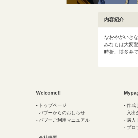
内容紹介
なおやがいき
みなもは大変
時折、博多弁
Welcome!!
Mypa
トップページ
作成
パブーからのおしらせ
入出
パブーご利用マニュアル
購入
プロ
会社概要