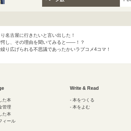
なり名古屋に行きたいと言い出した！
驚愕し、その理由を聞いてみると――！？
で繰り広げられる不思議であったかいラブコメ4コマ！
ge
Write & Read
した本
本をつくる
金管理
本をよむ
した本
フィール