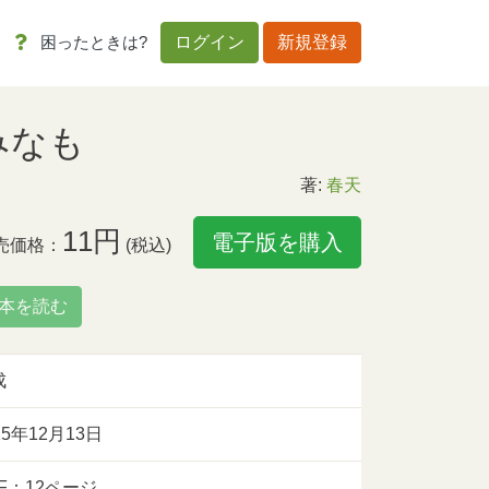
困ったときは?
ログイン
新規登録
みなも
著:
春天
11円
電子版を購入
売価格：
(税込)
本を読む
成
15年12月13日
F：12ページ