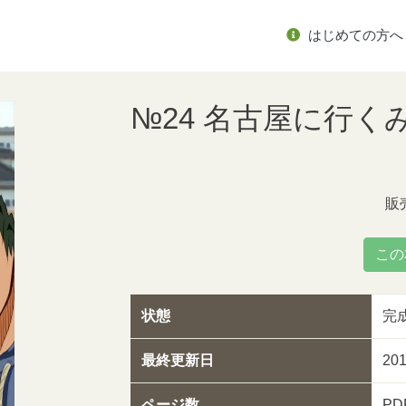
はじめての方へ
№24 名古屋に行く
販
この
状態
完
最終更新日
20
ページ数
PD