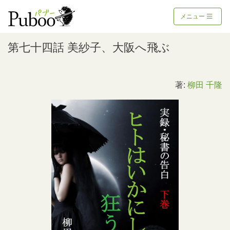
メニュー
第七十四話 美紗子、大阪へ飛ぶ
著:
柳田 千隆