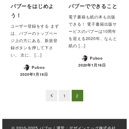
パブーをはじめよ
パブーでできること
う！
電子書籍も紙の本も出版
できる！ 電子書籍出版サ
ユーザー登録をする まず
ービスのパブーは10周年
は、パブーのトップペー
を迎える2020年、なんと
ジ上の方にある、新規登
紙の […]
録ボタンを押して下さ
い。 次に、 […]
Puboo
2020年1月16日
Puboo
投稿日
2020年1月16日
投稿日
投
1
2
稿
の
© 2010-2025 パブー / 運営：デザインエッグ株式会社.