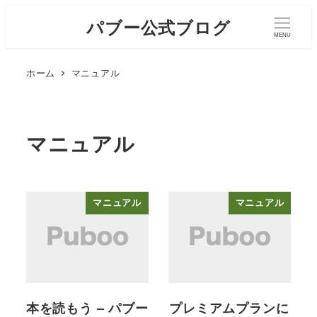
メ
パブー公式ブログ
イ
MENU
ン
ホーム
マニュアル
コ
ン
テ
ン
マニュアル
ツ
へ
移
マニュアル
マニュアル
動
本を読もう – パブー
プレミアムプランに