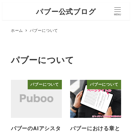
メ
パブー公式ブログ
イ
MENU
ン
ホーム
パブーについて
コ
ン
テ
ン
パブーについて
ツ
へ
移
パブーについて
パブーについて
動
パブーのAIアシスタ
パブーにおける章と